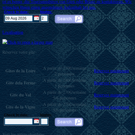
ist es besser, die Tourismusbüros von Gien oder Briare zu kontaktieren. Wir
wünschen Ihnen einen angenehmen Aufenthalt bei uns.
Check In date:
Nights:
Localisation
Réservez votre gîte
A partir de 210€/semaine
Gites de la Loire
Réservez maintenant
2 personnes
A partir de 240€/semaine
Gîte dela Ferme
Reservez maintenant
3 personnes
A partir de 270€/semaine
Gite du Val
Reservez maintenant
5/6 personnes
A partir de 270€/semaine
Gite de la Vigne
Reservez maintenant
5/6 personnes
Check In date:
Nights:
Voir les autres chambres: