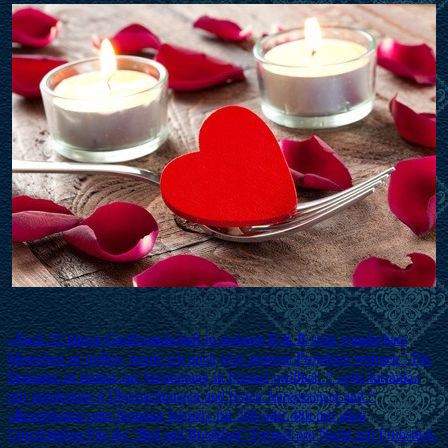
«Nach 32 Jahren Gastfreundschaft in meinem B & B viele wunderbare
Menschen zu treffen, werde ich mich jetzt anderen Projekten widmen ! Die
Domaine ist immer zur Vermietung in Formel geöffnet: * «gite formula»
mit mindestens 4 Übernachtungen und festen Anreisetagen und *
«Rezeptionen oder Seminar formel» für 24h oder 48h mit allen
Unterkünften Für die "Bed and Breakfast" Formel pro Nacht mit Frühstück,