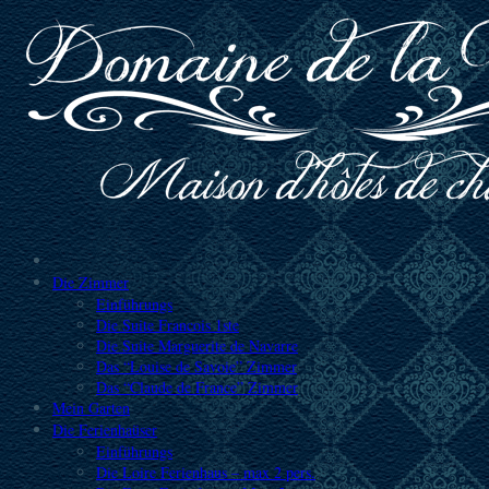
Die Zimmer
Einführungs
Die Suite Francois 1ste
Die Suite Marguerite de Navarre
Das “Louise de Savoie” Zimmer
Das “Claude de France” Zimmer
Mein Garten
Die Ferienhaüser
Einführungs
Die Loire Ferienhaus – max 2 pers.