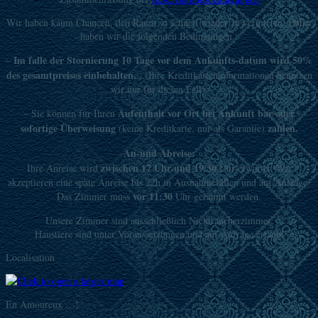
Wir haben kaum Chancen, den Raum so schnell wieder zu vermieten. Daher
haben wir die folgenden Bedingungen :
Im falle der Stornierung 10 Tage vor dem Aukunfts-datum wird 50%
–
des gesamtpreises einbehalten.
. (Ihre Kreditkarteninformationen benutzen
wir nur für diesen Fall).
Aufenthalt vor Ort bei Ankunft bar
oder
– Sie können für Ihren
sofortige
Überweisung
zahlen.
(keine Kreditkarte, nur als Garantie)
An-und Abreise:
zwischen 17 Uhr und 19.30
Ihre Anreise wird
Uhr erwartet. Wir
akzeptieren eine späte Anreise bis 22h in Ausnahmefällen und auf Anfrage.
vor 11:30
Das Zimmer muss
Uhr geräumt werden.
Unsere Zimmer sind ausschließlich Nichtraucherzimmer.
Haustiere sind unter Voraussetzungen und auf Anfrage erlaubt
Localisation
En Amoureux …!