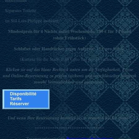
. Badezimmer
. Separates Toilette
. im Stil Lois-Philippe möbliert
Mindestpreis für 4 Nächte außer Wochenende: 180 € für 1 Person
(ohne Frühstück)
Schlafset oder Handtücher gegen Aufpreis: 15 € pro Stück.
(
Kurtaxe
für die Stadt:
0,40
€ pro Tag
pro Erwachsener
)
Klicken sie auf d
as blaue
Rechteck
unten um die Verfügbarkeit, Preise
und Online-Reservierung zu prüfen (sicheres und verschlüsseltes Netzwerk
sowohl Vertraulichkeit sind garantiert).
Und wenn Ihre Reservierung bestätigt ist, so erwarten wir Sie gerne !
********************************
Zusammenfassung der
Reservierungsbedingungen