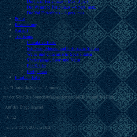
Die Farm Ferienhaus – Max. 3 pers.
Die Weinrebe Ferienhaus – 6 pers. max.
Die Val Ferienhaus – 6 pers. max.
Preise
Reservierung
Anfahrt
Tourismus
Interaktive Karte
Schlösser, Museen und historische Stätten
Weine und einheimische Spezialitäten
Spaziergänge, Sport und Natur
Für Kinder
Ereignissen
Empfangshalle
Das “Louise de Savoie” Zimmer
auf der Seite des Sonnenaufgangs fenster mit Blick auf den Park,
. Auf der Etage liegend
. 16 m2
. einem 150 x 200 cm Bett