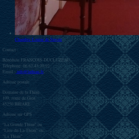
Chambre Louise de Savoie
Contact :
Bénédicte FRANCOIS-DUCLUZEAU
Téléphone: 06.62.43.20.92
Email :
info@lathiau.fr
Adresse postale
Domaine de la Thiau
109, route de Gien
45250 BRIARE
Adresse sur GPS
"La Grande Thiau" ou
"Lieu-dit La Thiau" ou
"La Thiau"