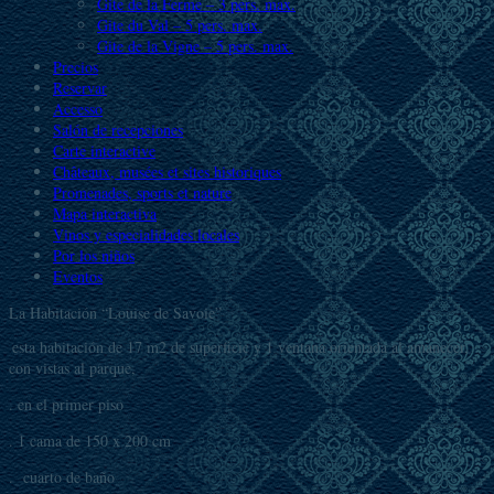
Gite de la Ferme – 3 pers. max.
Gite du Val – 5 pers. max.
Gite de la Vigne – 5 pers. max.
Precios
Reservar
Accesso
Salón de recepciones
Carte interactive
Châteaux, musées et sites historiques
Promenades, sports et nature
Mapa interactiva
Vinos y especialidades locales
Por los niños
Eventos
La Habitación “Louise de Savoie”
esta habitación de 17 m2 de superficie y 1 ventana orientada al amanecer,
con vistas al parque,
. en el primer piso
. 1 cama de 150 x 200 cm
. cuarto de baño