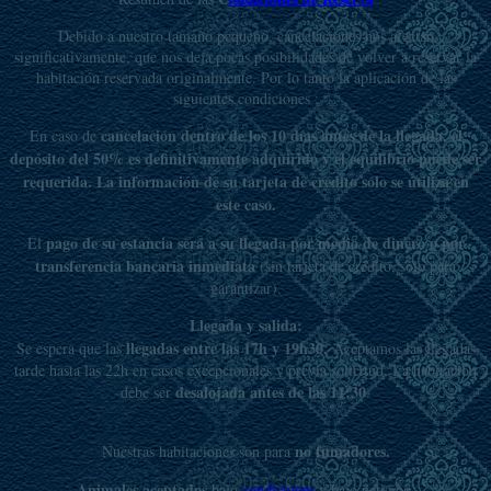
Debido a nuestro tamaño pequeño, cancelaciones nos afectan
significativamente, que nos deja pocas posibilidades de volver a reservar la
habitación reservada originalmente.
Por lo tanto la aplicación de las
siguientes condiciones :
cancelación dentro de los 10 días
antes de la llegada
, el
En caso de
depósito del 50% es definitivamente adquirido y el equilibrio puede ser
requerida.
La información de su tarjeta de crédito sólo se utiliza en
este caso.
pago de su estancia será a su llegada por medio de dinero o
por
El
transferencia bancaria
inmediata
(sin tarjeta de crédito, sólo para
garantizar).
Llegada y salida:
llegadas entre las 17h y 19h30.
Se espera que las
Aceptamos
las llegadas
tarde hasta las 22h en casos excepcionales y previa solicitud.
La habitación
desalojada antes de las 11:30
debe ser
.
no fumadores.
Nuestras habitaciones son para
Animales aceptados
bajo
condiciones
y bajo petición.