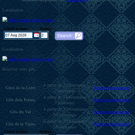
Localisation
Check In date:
Nights:
Localisation
Réservez votre gîte
A partir de 210€/semaine
Gites de la Loire
Réservez maintenant
2 personnes
A partir de 240€/semaine
Gîte dela Ferme
Reservez maintenant
3 personnes
A partir de 270€/semaine
Gite du Val
Reservez maintenant
5/6 personnes
A partir de 270€/semaine
Gite de la Vigne
Reservez maintenant
5/6 personnes
Check In date:
Nights: