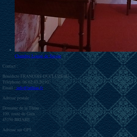
Chambre Louise de Savoie
Contact :
Bénédicte FRANCOIS-DUCLUZEAU
Téléphone: 06.62.43.20.92
Email :
info@lathiau.fr
Adresse postale
Domaine de la Thiau
109, route de Gien
45250 BRIARE
Adresse sur GPS