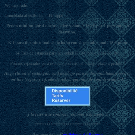
. WC separado.
. amueblada al estilo Luis- Philippe
Precio mínimo por 4 noches entre semana: 180 € por 1 persona (sin
desayuno)
Kit para dormir o toallas de baño con cargo adicional: 15 € pieza
(+
Tasa de estancia para la ciudad: 0,40 € por día por adulto)
Precios especiales para estancia profesional a largo plazo a pedido !
Haga clic en el
rectángulo
azul
de abajo para la disponibilidad y reserva
on-line (seguro y cifrado de red, la garantía de confidencialidad)
y la reserva se confirma, estamos a la espera
!
********************************
C
o
ndiciones de Reserva
Resumen de las