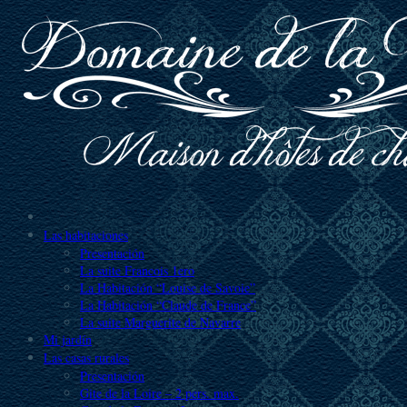
Las habitaciones
Presentación
La suite Francois 1ero
La Habitación “Louise de Savoie”
La Habitación “Claude de France”
La suite Marguerite de Navarre
Mi jardín
Las casas rurales
Presentación
Gite de la Loire – 2 pers. max.