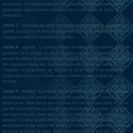
propriétaire. Les consommations et les prestations supplémentaires non
mentionnées dans le présent contrat seront à régler en fin de séjour au
propriétaire.
Article 7
– utilisation des lieux : Le client devra respecter le caractère
paisible des lieux et en faire un usage conforme à leur destination. Il
s’engage à rendre les chambres en bon état.
Article 8
– capacité : Le présent contrat est établi pour un nombre précis de
personnes. Si le nombre de clients dépasse ce nombre, le propriétaire est en
mesure de refuser les clients supplémentaires. Ce refus ne peut en aucun cas
être considéré comme une modification ou une rupture du contrat à
l’initiative du propriétaire, de sorte qu’en cas de départ d’un nombre de
clients supérieur à ceux refusés, aucun remboursement ne peut être
envisagé.
Article 9
– animaux : Le présent contrat précise que le client peut séjourner
en compagnie d’un animal domestique à conditions : que l’animal soit
propre et sec, silencieux et tenu en laisse. Un (ou plusieurs) chien ne devra
pas être laissé seul dans la chambre du client pendant la journée. En cas de
non respect de cette clause par le client, le propriétaire peut refuser les
animaux. Ce refus ne peut être en aucun cas considéré comme une
modification ou une rupture du contrat à l’initiative du propriétaire, de sorte
qu’en cas de départ du client, aucun remboursement ne peut être envisagé.