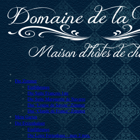
Die Zimmer
Einführungs
Die Suite Francois 1ste
Die Suite Marguerite de Navarre
Das “Louise de Savoie” Zimmer
Das “Claude de France” Zimmer
Mein Garten
Die Ferienhaüser
Einführungs
Die Loire Ferienhaus – max 2 pers.