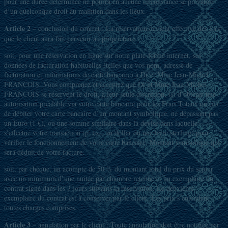
pour une durée déterminée ne pourra en aucune circonstance se prévaloir
d’un quelconque droit au maintien dans les lieux.
Article 2
– conclusion du contrat : La réservation devient effective dès lors
que le client aura fait parvenir au propriétaire :
soit, pour une réservation en ligne sur notre plate-forme internet, ses
données de facturation habituelles (telles que vos nom, adresse de
facturation et informations de carte bancaire) à Dr et Mme Jean-Michel
FRANCOIS. Vous comprenez et acceptez que Dr et Mme Jean-Michel
FRANCOIS se réservent le droit, à leur seule discrétion, (i) d’obtenir une
autorisation préalable via votre carte bancaire pour les Frais Totaux ou (ii)
de débiter votre carte bancaire d’un montant symbolique, ne dépassant pas
un Euro (1 €), ou une somme similaire dans la devise dans laquelle
s’effectue votre transaction (p. ex., un dollar ou une livre sterling) pour
vérifier le fonctionnement de votre carte bancaire. Montant symbolique qui
sera déduit de votre facture.
soit, par chèque, un acompte de 50 % du montant total du prix du séjour
avec un minimum d’une nuitée par chambre retenue et un exemplaire du
contrat signé dans les 3 jours suivants la réservation. Le deuxième
exemplaire du contrat est à conserver par le client. Les prix s’entendent
toutes charges comprises.
Article 3
– annulation par le client : Toute annulation doit être notifiée par