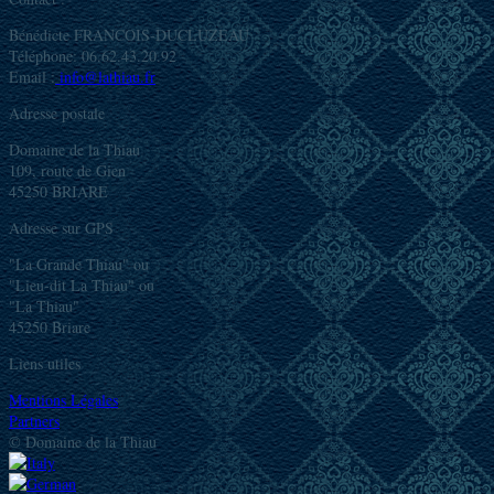
Bénédicte FRANCOIS-DUCLUZEAU
Téléphone: 06.62.43.20.92
Email :
info@lathiau.fr
Adresse postale
Domaine de la Thiau
109, route de Gien
45250 BRIARE
Adresse sur GPS
"La Grande Thiau" ou
"Lieu-dit La Thiau" ou
"La Thiau"
45250 Briare
Liens utiles
Mentions Légales
Partners
© Domaine de la Thiau