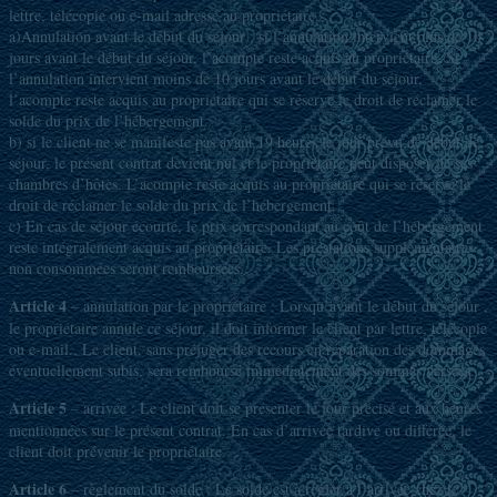
lettre, télécopie ou e-mail adressé au propriétaire.
a)Annulation avant le début du séjour : si l’annulation intervient plus de 10
jours avant le début du séjour, l’acompte reste acquis au propriétaire. Si
l’annulation intervient moins de 10 jours avant le début du séjour,
l’acompte reste acquis au propriétaire qui se réserve le droit de réclamer le
solde du prix de l’hébergement.
b) si le client ne se manifeste pas avant 19 heures le jour prévu de début de
séjour, le présent contrat devient nul et le propriétaire peut disposer de ses
chambres d’hôtes. L’acompte reste acquis au propriétaire qui se réserve le
droit de réclamer le solde du prix de l’hébergement.
c) En cas de séjour écourté, le prix correspondant au coût de l’hébergement
reste intégralement acquis au propriétaire. Les prestations supplémentaires
non consommées seront remboursées.
Article 4
– annulation par le propriétaire : Lorsqu’avant le début du séjour ,
le propriétaire annule ce séjour, il doit informer le client par lettre, télécopie
ou e-mail.. Le client, sans préjuger des recours en réparation des dommages
éventuellement subis, sera remboursé immédiatement des sommes versées.
Article 5
– arrivée : Le client doit se présenter le jour précisé et aux heures
mentionnées sur le présent contrat. En cas d’arrivée tardive ou différée, le
client doit prévenir le propriétaire.
Article 6
– règlement du solde : Le solde est à régler à l’arrivée chez le