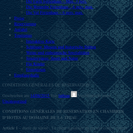
Die Farm Ferienhaus – Max. 3 pers.
Die Weinrebe Ferienhaus – 6 pers. max.
Die Val Ferienhaus – 6 pers. max.
Preise
Reservierung
Anfahrt
Tourismus
Interaktive Karte
Schlösser, Museen und historische Stätten
Weine und einheimische Spezialitäten
Spaziergänge, Sport und Natur
Für Kinder
Ereignissen
Empfangshalle
CONDITIONS GÉNÉRALES DE RESERVATION
Geschrieben am
14/08/2015
Von
lathiau
Veröffentlicht unter
Uncategorized
CONDITIONS GÉNÉRALES DE RESERVATION EN CHAMBRES
D’HOTES AU DOMAINE DE LA THIAU
Article 1
– durée du séjour : Le client signataire du présent contrat conclu