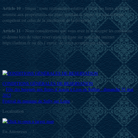
Article 10
– litiges : toute réclamation relative à l’état des lieux doit être
soumise aux propriétaires sur place pendant le séjour. Le seul tribunal
compétent est celui de la juridiction de la propriété
Article 11
– Nous considèrerons que vous avez lu et accepté les conditions
ci-dessus lors de votre réservation en ligne sur notre site internet
https://lathiau.fr ou dès l’envoi de votre acompte par chèque.
CONDITIONS GÉNÉRALES DE RESERVATION
«
Fête des beignets aux fleurs d’acacia à Lion en Sullias : dimanche 31 mai
2015
Festival de musique de Sully sur Loire
»
Localisation
En Amoureux …!