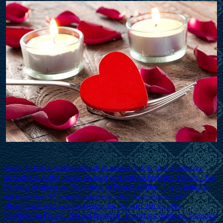
«Nach 32 Jahren Gastfreundschaft in meinem B & B viele wunderbare
Menschen zu treffen, werde ich mich jetzt anderen Projekten widmen ! Die
Domaine ist immer zur Vermietung in Formel geöffnet: * «gite formula»
mit mindestens 4 Übernachtungen und festen Anreisetagen und *
«Rezeptionen oder Seminar formel» für 24h oder 48h mit allen
Unterkünften Für die "Bed and Breakfast" Formel pro Nacht mit Frühstück,