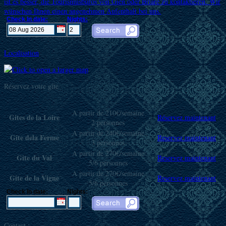
ist es besser, die Tourismusbüros von Gien oder Briare zu kontaktieren. Wir
wünschen Ihnen einen angenehmen Aufenthalt bei uns.
Check In date:
Nights:
Localisation
Réservez votre gîte
A partir de 210€/semaine
Gites de la Loire
Réservez maintenant
2 personnes
A partir de 240€/semaine
Gîte dela Ferme
Reservez maintenant
3 personnes
A partir de 270€/semaine
Gite du Val
Reservez maintenant
5/6 personnes
A partir de 270€/semaine
Gite de la Vigne
Reservez maintenant
5/6 personnes
Check In date:
Nights:
Contact :